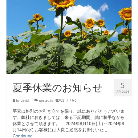
SDGsへの取組み
お知らせ
お問い合わせ
リクルート
5
夏季休業のお知らせ
7月 2024
by
david
|
posted in:
NEWS
|
0
平素は格別のお引き立てを賜り、誠にありがとうございま
す。弊社におきましては、来る下記期間、誠に勝手ながら
休業とさせて頂きます。 2024年8月10日(土)～2024年8
月14日(水) お客様には大変ご迷惑をお掛けいたし …
Continued