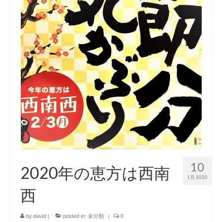
SDGsへの取組み
お知らせ
お問い合わせ
リクルート
10
2020年の恵方は西南
1月 2020
西
by
david
|
posted in:
未分類
|
0