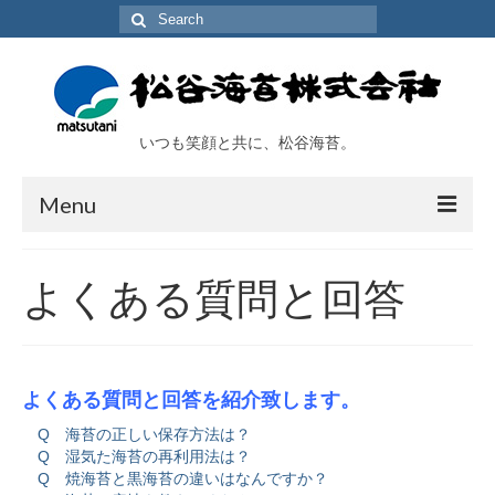
Search
for:
いつも笑顔と共に、松谷海苔。
Menu
TOP
よくある質問と回答
会社概要
工場及び施設
よくある質問と回答を紹介致します。
取扱い商品
Q 海苔の正しい保存方法は？
海苔アラカルト
Q 湿気た海苔の再利用法は？
Q 焼海苔と黒海苔の違いはなんですか？
オンラインショップ