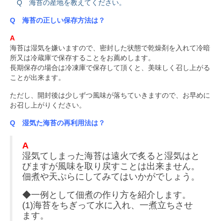
Q 海苔の産地を教えてください。
SDGsへの取組み
Q 海苔の正しい保存方法は？
A
お知らせ
海苔は湿気を嫌いますので、密封した状態で乾燥剤を入れて冷暗
所又は冷蔵庫で保存することをお薦めします。
お問い合わせ
長期保存の場合は冷凍庫で保存して頂くと、美味しく召し上がる
ことが出来ます。
リクルート
ただし、開封後は少しずつ風味が落ちていきますので、お早めに
お召し上がりください。
Q 湿気た海苔の再利用法は？
A
湿気てしまった海苔は遠火で炙ると湿気はと
びますが風味を取り戻すことは出来ません。
佃煮や天ぷらにしてみてはいかがでしょう。
◆一例として佃煮の作り方を紹介します。
(1)海苔をちぎって水に入れ、一煮立ちさせ
ます。