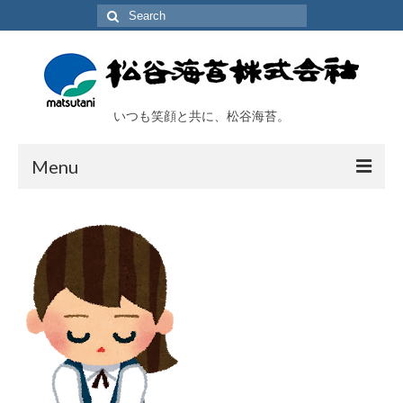
Search
for:
いつも笑顔と共に、松谷海苔。
Menu
TOP
会社概要
工場及び施設
取扱い商品
海苔アラカルト
オンラインショップ