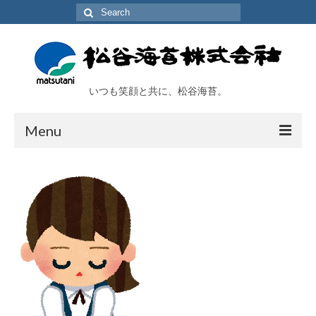
Search
for:
いつも笑顔と共に、松谷海苔。
Menu
TOP
会社概要
工場及び施設
取扱い商品
海苔アラカルト
オンラインショップ