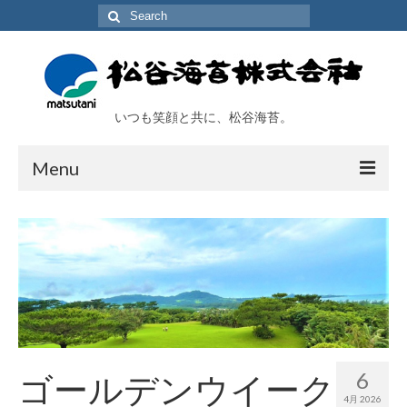
Search
for:
いつも笑顔と共に、松谷海苔。
Menu
TOP
会社概要
工場及び施設
取扱い商品
海苔アラカルト
6
ゴールデンウイーク
4月 2026
オンラインショップ