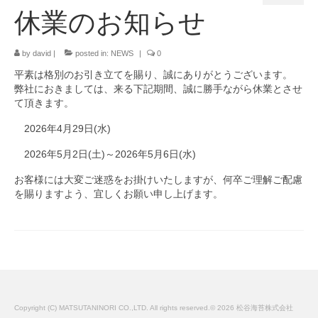
休業のお知らせ
SDGsへの取組み
お知らせ
by
david
|
posted in:
NEWS
|
0
平素は格別のお引き立てを賜り、誠にありがとうございます。
お問い合わせ
弊社におきましては、来る下記期間、誠に勝手ながら休業とさせ
て頂きます。
リクルート
2026年4月29日(水)
2026年5月2日(土)～2026年5月6日(水)
お客様には大変ご迷惑をお掛けいたしますが、何卒ご理解ご配慮
を賜りますよう、宜しくお願い申し上げます。
Copyright (C) MATSUTANINORI CO.,LTD. All rights reserved.© 2026 松谷海苔株式会社